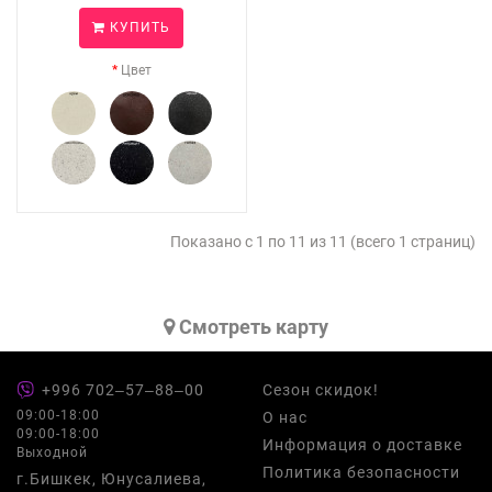
КУПИТЬ
Цвет
Показано с 1 по 11 из 11 (всего 1 страниц)
Cмотреть карту
+996 702‒57‒88‒00
Сезон скидок!
09:00-18:00
О нас
09:00-18:00
Информация о доставке
Выходной
Политика безопасности
г.Бишкек, Юнусалиева,