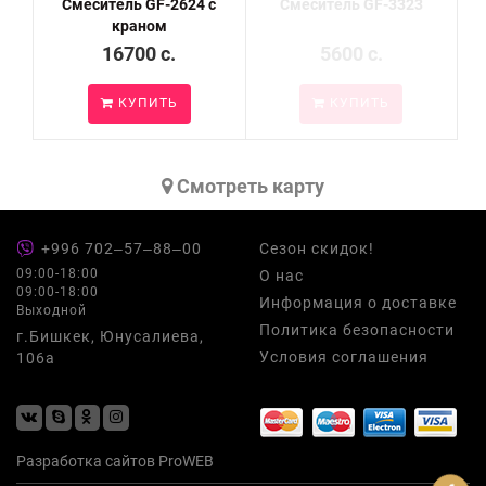
Смеситель GF-2624 с
Смеситель GF-3323
краном
16700 c.
5600 c.
КУПИТЬ
КУПИТЬ
Cмотреть карту
+996 702‒57‒88‒00
Сезон скидок!
09:00-18:00
О нас
09:00-18:00
Информация о доставке
Выходной
Политика безопасности
г.Бишкек, Юнусалиева,
Условия соглашения
106а
Разработка сайтов
ProWEB