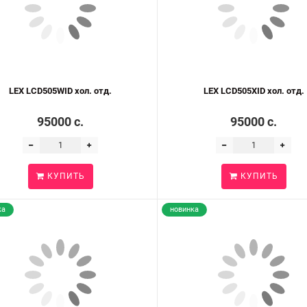
LEX LCD505WID хол. отд.
LEX LCD505XID хол. отд.
95000 c.
95000 c.
КУПИТЬ
КУПИТЬ
ка
новинка