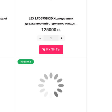
ящий
LEX LFD595BXID Холодильник
двухкамерный отдельностоящи...
125000 c.
КУПИТЬ
новинка