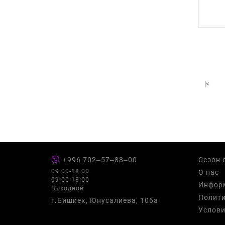
|<
+996 702‒57‒88‒00
Сезон 
09:00-18:00
О нас
09:00-18:00
Информ
Выходной
Полити
г.Бишкек, Юнусалиева, 106а
Услови