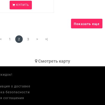
КУПИТЬ
Показать еще
<
1
2
3
>
>|
Cмотреть карту
скидок!
ация о доставке
ка безопасности
я соглашения