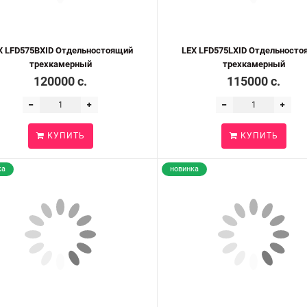
X LFD575BXID Отдельностоящий
LEX LFD575LXID Отдельносто
трехкамерный
трехкамерный
120000 c.
115000 c.
КУПИТЬ
КУПИТЬ
ка
новинка