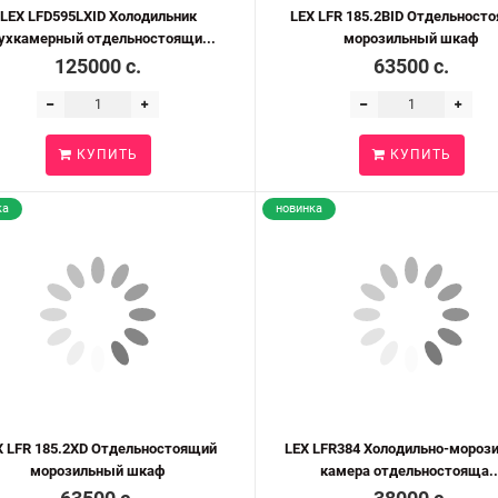
LEX LFD595LXID Холодильник
LEX LFR 185.2BID Отдельност
ухкамерный отдельностоящи...
морозильный шкаф
125000 c.
63500 c.
КУПИТЬ
КУПИТЬ
ка
новинка
X LFR 185.2XD Отдельностоящий
LEX LFR384 Холодильно-мороз
морозильный шкаф
камера отдельностояща..