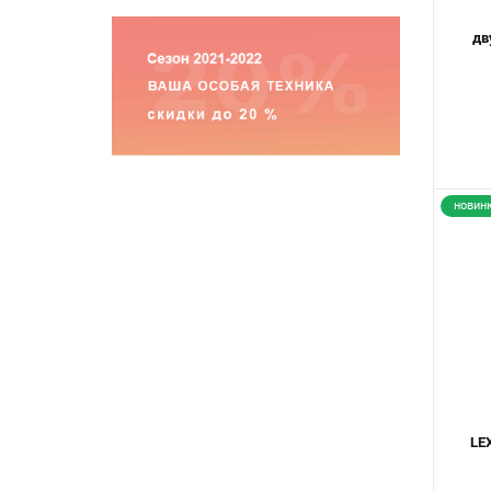
дв
новин
LE