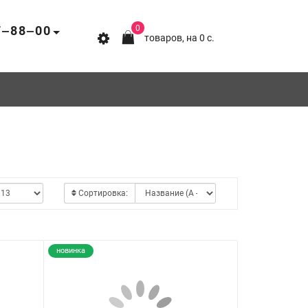
7‒88‒00
0
товаров, на 0 c.
Сортировка:
новинка