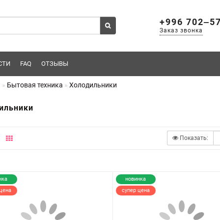
+996 702‒5
Заказ звонка
СТИ
FAQ
ОТЗЫВЫ
я
Бытовая техника
Холодильники
ильники
Показать:
нка
новинка
цена
супер цена