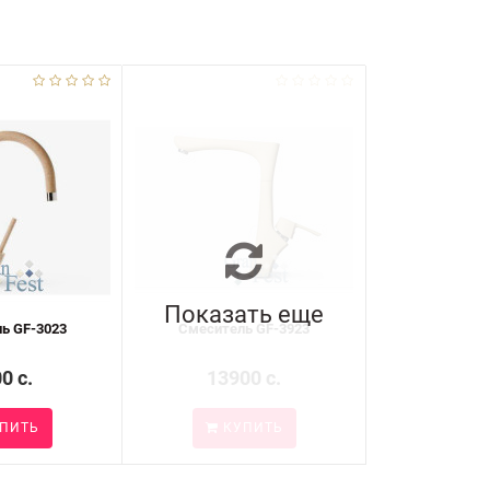
Показать еще
ь GF-3023
Смеситель GF-3923
0 c.
13900 c.
ПИТЬ
КУПИТЬ