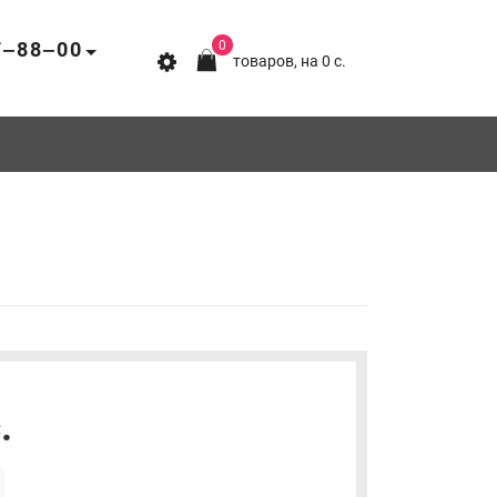
7‒88‒00
0
товаров, на 0 c.
.