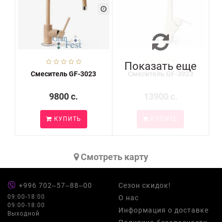
Показать еще
Смеситель GF-3023
Смеситель GF-3923
9800 c.
13900 c.
КУПИТЬ
КУПИТЬ
Cмотреть карту
+996 702‒57‒88‒00
Сезон скидок!
09:00-18:00
О нас
09:00-18:00
Информация о доставке
Выходной